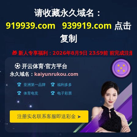
首页
BB网页版产品
轮胎压路机
6530EG4
6530EG4
产品特色
适用产业
全液压驱动，无级变速，免去频繁离合换挡，操纵舒适高
效，同时避免突然加减速拥料，压实平整度高；
采用BB网页版盘式制动系统，热稳定性好，高制动负荷下
不会出现鼓式制动的热衰减现象，保证制动安全可靠；
全新外观、标配倒车影像视野开阔，84分贝低噪音、全密
封空调驾驶室，驾驶舒适安全；
洒水系统配置三级过滤，水箱加水口、水滤、喷头均配备
高精度过滤，稳定可靠；
选配洒油系统，智能控制，间隙时间7档可调，高压雾化洒
油，轮胎面全部覆盖，避免了人工洒抹油的危险；
选配自动集中充气系统，轻松操作即可实现轮胎统一充
气，并确保轮胎气压一致，压实平均匀性和平整度更好。
最大工作质量:
30000kg
最小工作质量:
15000 kg
额定功率:
140kW
6530EG